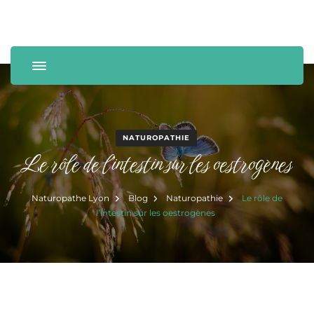
Naturopathie et bien-être
Laurence Bonmatin
NATUROPATHIE
Le rôle de l’intestin sur les oestrogènes
Naturopathe Lyon
Blog
Naturopathie
Le rôle de
l’intestin sur les oestrogènes