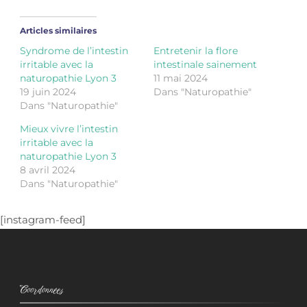
Articles similaires
Syndrome de l’intestin
Entretenir la flore
irritable avec la
intestinale sainement
naturopathie Lyon 3
11 mai 2024
19 juin 2024
Dans "Naturopathie"
Dans "Naturopathie"
Mieux vivre l’intestin
irritable avec la
naturopathie Lyon 3
8 avril 2024
Dans "Naturopathie"
[instagram-feed]
Coordonnées