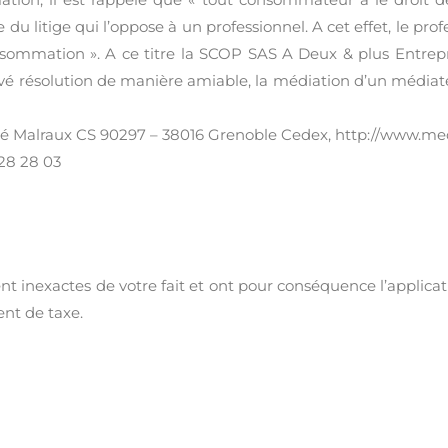
u litige qui l’oppose à un professionnel. A cet effet, le pr
consommation ». A ce titre la SCOP SAS A Deux & plus Entr
rouvé résolution de manière amiable, la médiation d’un médi
ré Malraux CS 90297 – 38016 Grenoble Cedex, http://www.med
 28 28 03
rent inexactes de votre fait et ont pour conséquence l’applica
nt de taxe.