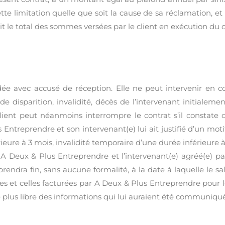
ette limitation quelle que soit la cause de sa réclamation, 
t le total des sommes versées par le client en exécution du c
dée avec accusé de réception. Elle ne peut intervenir en co
e disparition, invalidité, décès de l’intervenant initialeme
client peut néanmoins interrompre le contrat s’il constate 
 Entreprendre et son intervenant(e) lui ait justifié d’un m
rieure à 3 mois, invalidité temporaire d’une durée inférieure 
A Deux & Plus Entreprendre et l’intervenant(e) agréé(e) par
rendra fin, sans aucune formalité, à la date à laquelle le sa
 et celles facturées par A Deux & Plus Entreprendre pour le
ge le plus libre des informations qui lui auraient été communiq