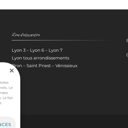
Zone d’intervention
Lyon 3 – Lyon 6 – Lyon 7
Lyon tous arrondissements
Bron – Saint Priest – Vénissieux
telles
eils. Le
nnées
 Le fait
t
NCES