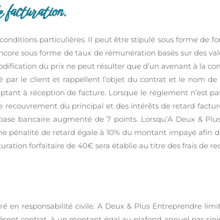
 facturation.
nditions particulières. Il peut être stipulé sous forme de f
 encore sous forme de taux de rémunération basés sur des va
modification du prix ne peut résulter que d’un avenant à la 
par le client et rappellent l’objet du contrat et le nom de l’
ptant à réception de facture. Lorsque le règlement n’est p
 recouvrement du principal et des intérêts de retard facturé
 base bancaire augmenté de 7 points. Lorsqu’A Deux & Plus
r une pénalité de retard égale à 10% du montant impayé afin d
turation forfaitaire de 40€ sera établie au titre des frais de
 en responsabilité civile. A Deux & Plus Entreprendre limit
ésent contrat, à un montant égal au plafond annuel par sinis