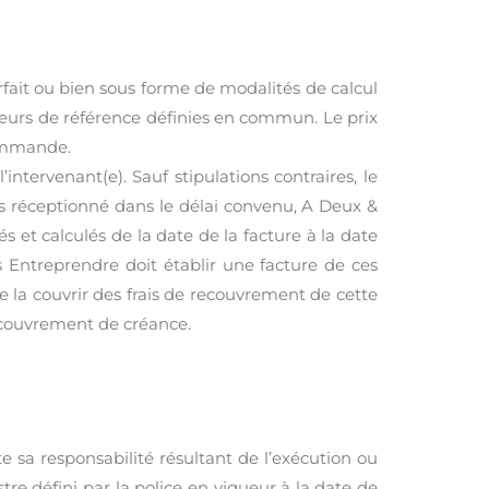
orfait ou bien sous forme de modalités de calcul
leurs de référence définies en commun. Le prix
commande.
intervenant(e). Sauf stipulations contraires, le
as réceptionné dans le délai convenu, A Deux &
s et calculés de la date de la facture à la date
 Entreprendre doit établir une facture de ces
e la couvrir des frais de recouvrement de cette
 recouvrement de créance.
e sa responsabilité résultant de l’exécution ou
tre défini par la police en vigueur à la date de