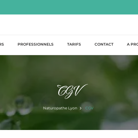
Naturopathie et bien-être
the à Lyon – Laurence
RS
PROFESSIONNELS
TARIFS
CONTACT
A PR
CGV
Naturopathe Lyon
CGV