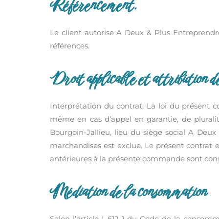
Référencement.
Le client autorise A Deux & Plus Entreprendre
références.
Droit applicable et attribution d
Interprétation du contrat. La loi du présent co
même en cas d’appel en garantie, de plural
Bourgoin-Jallieu, lieu du siège social A Deu
marchandises est exclue. Le présent contrat e
antérieures à la présente commande sont consi
Médiation de la consommation
Selon l’article L.612-1 du Code de la consom