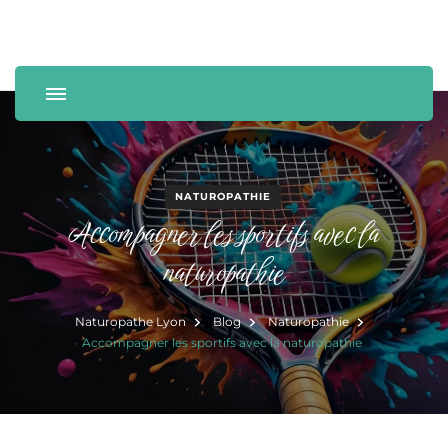
Naturopathie et bien-être
Laurence Bonmatin
NATUROPATHIE
Accompagner les sportifs avec la
naturopathie
Naturopathe Lyon
Blog
Naturopathie
Accompagner les sportifs avec la naturopathie